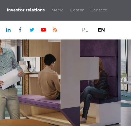
G
Investor relations
Media
Career
Contact
PL
EN