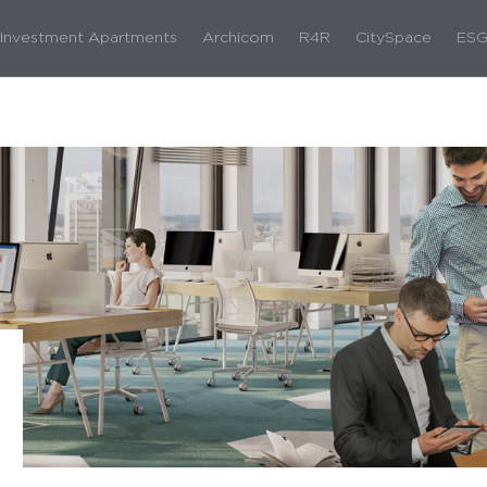
Investment Apartments
Archicom
R4R
CitySpace
ES