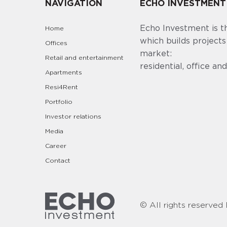
NAVIGATION
ECHO INVESTMENT
Echo Investment is t
Home
which builds projects
Offices
market:
Retail and entertainment
residential, office a
Apartments
Resi4Rent
Portfolio
Investor relations
Media
Career
Contact
© All rights reserve